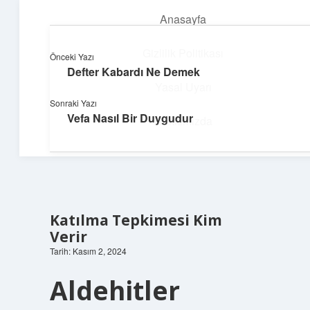
Anasayfa
menüyü
aç
Gizlilik Politikası
Önceki Yazı
Defter Kabardı Ne Demek
Topluluk ve İlham
Yasal Uyarı
Sonraki Yazı
Birlikte öğren, birlikte keşfet!
Vefa Nasıl Bir Duygudur
Hakkımızda
Katılma Tepkimesi Kim
Verir
Tarih: Kasım 2, 2024
Aldehitler