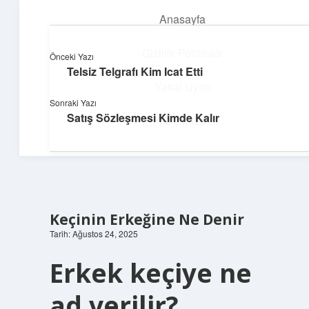
Anasayfa
menüyü
aç
Gizlilik Politikası
Önceki Yazı
Telsiz Telgrafı Kim Icat Etti
Topluluk ve İlham
Yasal Uyarı
Sonraki Yazı
Birlikte öğren, birlikte keşfet!
Satış Sözleşmesi Kimde Kalır
Hakkımızda
Keçinin Erkeğine Ne Denir
Tarih: Ağustos 24, 2025
Erkek keçiye ne
ad verilir?