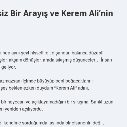
iz Bir Arayış ve Kerem Ali’nin
hep aynı şeyi hissettirdi: dışarıdan bakınca düzenli,
dişler, akşam dönüşler, arada sıkışmış düşünceler… İnsan
 geliyor.
 yazmazsam içimde büyüyüp beni boğacaklarını
ir şey beklemezken duydum “Kerem Ali” adını.
ip bir heyecan ve açıklayamadığım bir sıkışma. Sanki uzun
en yeniden açılıyordu.
ndi kendime sorduğumda, aslında bir efsanenin değil,