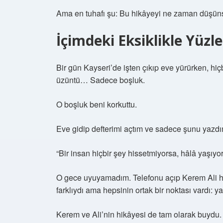
Ama en tuhafı şu: Bu hikâyeyi ne zaman düşün
İçimdeki Eksiklikle Yüzl
Bir gün Kayseri’de işten çıkıp eve yürürken, hiç
üzüntü… Sadece boşluk.
O boşluk beni korkuttu.
Eve gidip defterimi açtım ve sadece şunu yazdı
“Bir insan hiçbir şey hissetmiyorsa, hâlâ yaşıyor
O gece uyuyamadım. Telefonu açıp Kerem Ali 
farklıydı ama hepsinin ortak bir noktası vardı: ya
Kerem ve Ali’nin hikâyesi de tam olarak buydu.