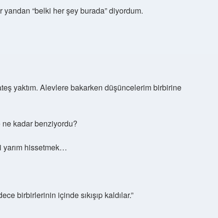
er yandan “belki her şey burada” diyordum.
ateş yaktım. Alevlere bakarken düşüncelerim birbirine
e ne kadar benziyordu?
li yarım hissetmek…
e birbirlerinin içinde sıkışıp kaldılar.”