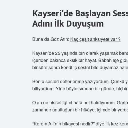
Kayseri’de Başlayan Sess
Adını İlk Duyuşum
Buna da Göz Atın:
Kaç çeşit anksiyete var ?
Kayseri’de 25 yaşında biri olarak yaşamak bana 
içeriden bakınca eksik bir hayat. Sabah işe gi
bir süre sonra kendi iç sesini bile duyamaz hale
Ben o sesleri defterlerime yazıyordum. Çünkü
biliyordum. Yine böyle sıradan bir günde, hiçb
O an ne hissettiğimi hâlâ net hatırlıyorum. Gar
zamandır unuttuğum bir hikâye, içimde bir yerd
“Kerem Ali’nin hikayesi nedir?” diye ilk kez ke