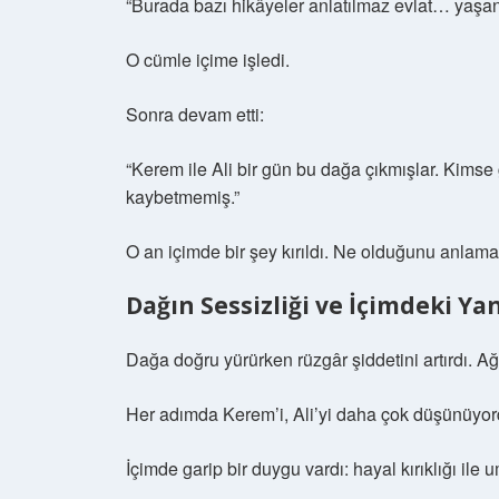
“Burada bazı hikâyeler anlatılmaz evlat… yaşanı
O cümle içime işledi.
Sonra devam etti:
“Kerem ile Ali bir gün bu dağa çıkmışlar. Kims
kaybetmemiş.”
O an içimde bir şey kırıldı. Ne olduğunu anlam
Dağın Sessizliği ve İçimdeki Ya
Dağa doğru yürürken rüzgâr şiddetini artırdı. Ağ
Her adımda Kerem’i, Ali’yi daha çok düşünüyo
İçimde garip bir duygu vardı: hayal kırıklığı ile