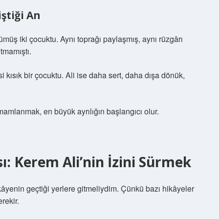
ştiği An
müş iki çocuktu. Aynı toprağı paylaşmış, aynı rüzgârı
tmamıştı.
kısık bir çocuktu. Ali ise daha sert, daha dışa dönük,
amamlanmak, en büyük ayrılığın başlangıcı olur.
ı: Kerem Ali’nin İzini Sürmek
kâyenin geçtiği yerlere gitmeliydim. Çünkü bazı hikâyeler
rekir.