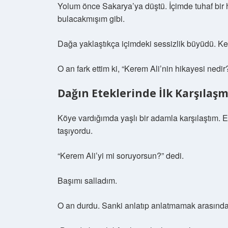
Yolum önce Sakarya’ya düştü. İçimde tuhaf bir 
bulacakmışım gibi.
Dağa yaklaştıkça içimdeki sessizlik büyüdü. Keli
O an fark ettim ki, “Kerem Ali’nin hikayesi nedir?
Dağın Eteklerinde İlk Karşılaş
Köye vardığımda yaşlı bir adamla karşılaştım. E
taşıyordu.
“Kerem Ali’yi mi soruyorsun?” dedi.
Başımı salladım.
O an durdu. Sanki anlatıp anlatmamak arasınd