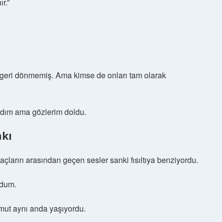
r.”
e geri dönmemiş. Ama kimse de onları tam olarak
adım ama gözlerim doldu.
nkı
açların arasından geçen sesler sanki fısıltıya benziyordu.
rdum.
 umut aynı anda yaşıyordu.