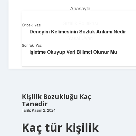
Anasayfa
menüyü
aç
Gizlilik Politikası
Önceki Yazı
Deneyim Kelimesinin Sözlük Anlamı Nedir
Topluluk ve İlham
Yasal Uyarı
Sonraki Yazı
Birlikte öğren, birlikte keşfet!
Işletme Okuyup Veri Bilimci Olunur Mu
Hakkımızda
Kişilik Bozukluğu Kaç
Tanedir
Tarih: Kasım 2, 2024
Kaç tür kişilik