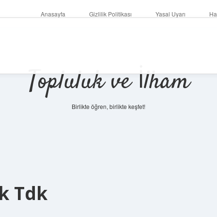
Anasayfa
Gizlilik Politikası
Yasal Uyarı
Ha
Topluluk ve İlham
Birlikte öğren, birlikte keşfet!
k Tdk