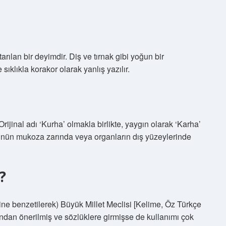
ılan bir deyimdir. Diş ve tırnak gibi yoğun bir
sıklıkla korakor olarak yanlış yazılır.
[Orijinal adı ‘Kurha’ olmakla birlikte, yaygın olarak ‘Karha’
tüsünün mukoza zarında veya organların dış yüzeylerinde
?
sine benzetilerek) Büyük Millet Meclisi [Kelime, Öz Türkçe
fından önerilmiş ve sözlüklere girmişse de kullanımı çok