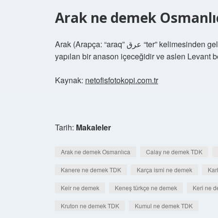
Arak ne demek Osmanlı
Arak (Arapça: “araq” ﻋﺮﻕ “ter” kelimesinden gelir), üzüm, hurma veya şeker kamışının damıtılmasıyla
yapılan bir anason içeceğidir ve aslen Levant bö
Kaynak:
netofisfotokopi.com.tr
Tarih:
Makaleler
Arak ne demek Osmanlıca
Calay ne demek TDK
Kanere ne demek TDK
Karça ismi ne demek
Kar
Keir ne demek
Keneş türkçe ne demek
Keri ne 
Kruton ne demek TDK
Kumul ne demek TDK