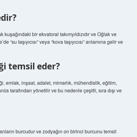
dir?
 kuşağındaki bir ekvatoral takımyıldızıdır ve Oğlak ve
ce’de “su taşıyıcısı” veya “kova taşıyıcısı” anlamına gelir ve
i temsil eder?
liği, emlak, inşaat, adalet, mimarlık, mühendislik, eğitim,
üs tarafından yönetilir ve bu nedenle çeşitli, sıra dışı ve
nların burcudur ve zodyağın on birinci burcunu temsil