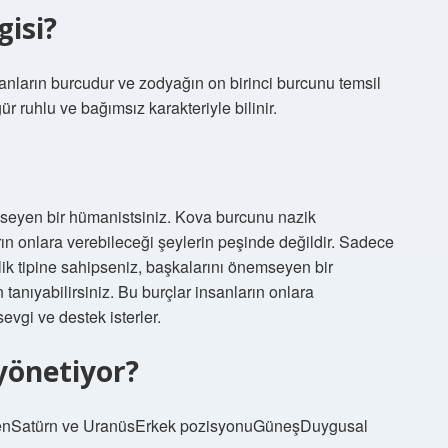
gisi?
nların burcudur ve zodyağın on birinci burcunu temsil
r ruhlu ve bağımsız karakteriyle bilinir.
emseyen bir hümanistsiniz. Kova burcunu nazik
arın onlara verebileceği şeylerin peşinde değildir. Sadece
lik tipine sahipseniz, başkalarını önemseyen bir
tanıyabilirsiniz. Bu burçlar insanların onlara
evgi ve destek isterler.
yönetiyor?
egenSatürn ve UranüsErkek pozisyonuGüneşDuygusal