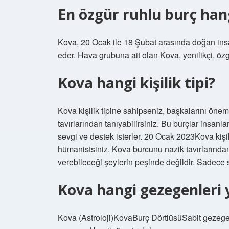
En özgür ruhlu burç han
Kova, 20 Ocak ile 18 Şubat arasında doğan insa
eder. Hava grubuna ait olan Kova, yenilikçi, özgü
Kova hangi kişilik tipi?
Kova kişilik tipine sahipseniz, başkalarını ön
tavırlarından tanıyabilirsiniz. Bu burçlar insanl
sevgi ve destek isterler. 20 Ocak 2023Kova kişi
hümanistsiniz. Kova burcunu nazik tavırlarından 
verebileceği şeylerin peşinde değildir. Sadece s
Kova hangi gezegenleri 
Kova (Astroloji)KovaBurç DörtlüsüSabit gez