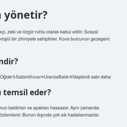
 yönetir?
çi, zeki ve özgür ruhlu olarak kabul edilir. Sosyal
görüşlü bir zihniyete sahiptirler. Kova burcunun gezegeni:
mdir?
rOğlak♑︎SatürnKova♒︎UranüsBalık♓︎Neptün8 satır daha
 temsil eder?
un baldırları ve ayakları hassastır. Aynı zamanda
 gözlemlenir. Bunun dışında çok sık hastalanmazlar.