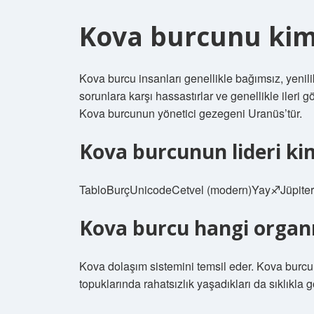
Kova burcunu kim
Kova burcu insanları genellikle bağımsız, yenilik
sorunlara karşı hassastırlar ve genellikle ileri 
Kova burcunun yönetici gezegeni Uranüs’tür.
Kova burcunun lideri ki
TabloBurçUnicodeCetvel (modern)Yay♐︎Jüpite
Kova burcu hangi organı
Kova dolaşım sistemini temsil eder. Kova burcun
topuklarında rahatsızlık yaşadıkları da sıklıkla