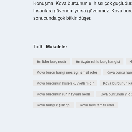
Konuşma. Kova burcunun 6. hissi çok güçlüdür.
insanlara güvenemiyorsa güvenmez. Kova burc
sonucunda çok bitkin düşer.
Tarih:
Makaleler
En lider burç nedir
En özgür ruhlu burç hangisi
H
Kova burcu hangi mesleği temsil eder
Kova burcu hang
Kova burcunun hisleri kuvvetli midir
Kova burcunun ka
Kova burcunun ruh hayvanı nedir
Kova burcunun yıldız
Kova hangi kişilik tipi
Kova neyi temsil eder