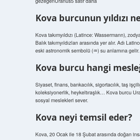
gezegenUranüs5 satır daha
Kova burcunun yıldızı ne
Kova takımyıldızı (Latince: Wassermann), zodyak
Balık takımyıldızları arasında yer alır. Adı Latin
eski astronomik sembolü (♒︎) su anlamına gelir.
Kova burcu hangi mesleğ
Siyaset, finans, bankacılık, sigortacılık, taş işçi
koleksiyonerlik, heykeltıraşlık… Kova burcu Uran
sosyal meslekleri sever.
Kova neyi temsil eder?
Kova, 20 Ocak ile 18 Şubat arasında doğan insa