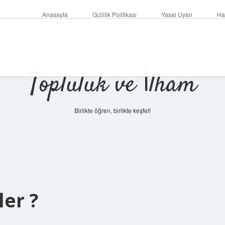
Anasayfa
Gizlilik Politikası
Yasal Uyarı
Ha
Topluluk ve İlham
Birlikte öğren, birlikte keşfet!
er ?