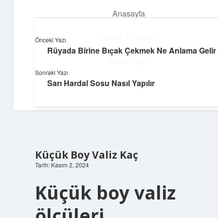
Anasayfa
menüyü
aç
Gizlilik Politikası
Önceki Yazı
Rüyada Birine Bıçak Çekmek Ne Anlama Gelir
Topluluk ve İlham
Yasal Uyarı
Sonraki Yazı
Birlikte öğren, birlikte keşfet!
Sarı Hardal Sosu Nasıl Yapılır
Hakkımızda
Küçük Boy Valiz Kaç
Tarih: Kasım 2, 2024
Küçük boy valiz
ölçüleri