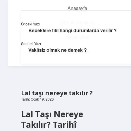
Anasayfa
menüyü
aç
Gizlilik Politikası
Önceki Yazı
Bebeklere fitil hangi durumlarda verilir ?
Topluluk ve İlham
Yasal Uyarı
Sonraki Yazı
Birlikte öğren, birlikte keşfet!
Vakitsiz olmak ne demek ?
Hakkımızda
Lal taşı nereye takılır ?
Tarih: Ocak 19, 2026
Lal Taşı Nereye
Takılır? Tarihî