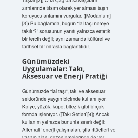
Taşlar][2]) Orta Çağ’da savaşçıların
zırhlarında tılsım olarak yer alması taşın
koruyucu anlamını vurgular. ([Modanium]
[3]) Bu bağlamda, bugün “lal taşı nereye
takılır?” sorusunun yanıtı yalnızca estetik
bir tercih değil; aynı zamanda kültürel ve
tarihsel bir mirasla bağlantılıdır.
Günümüzdeki
Uygulamalar: Takı,
Aksesuar ve Enerji Pratiği
Günümüzde “lal taşı”, takı ve aksesuar
sektöründe yaygın biçimde kullanılıyor.
Kolye, yüzük, küpe, bilezik gibi birçok
formda işleniyor. ([Takı Setleri][4]) Ancak
kullanım yalnızca bununla sınırlı değil:
Alternatif enerji çalışmaları, şifa ritüelleri ve
yaşam alanı düzenlemelerinde de yer