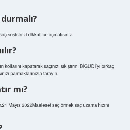
t durmalı?
saç sosisinizi dikkatlice açmalısınız.
ılır?
n kollarını kapatarak saçınızı sıkıştırın. BİGUDİ’yi birkaç
ınızı parmaklarınızla tarayın.
atır mı?
or.21 Mayıs 2022Maalesef saç örmek saç uzama hızını
?