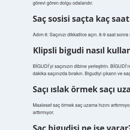
görevi gören dolgu odalarıdır.
Saç sosisi saçta kaç saa
Adım 6: Saçınızı dikkatlice açın. 8-9 saat sonra 
Klipsli bigudi nasıl kullan
BİGUDİ’yi saçınızın dibine yerleştirin. BİGUDİ’ni
dakika saçınızda bırakın. Bigudiyi çıkarın ve saç
Saçı ıslak örmek saçı uz
Maalesef saç örmek saç uzama hızını arttırmıy
arttırmıyor.
Saç bigudisi ne işe yarar