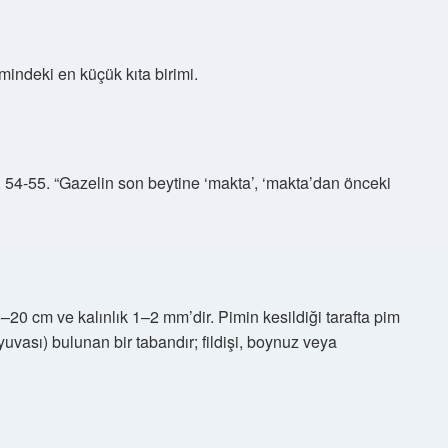
mindeki en küçük kıta birimi.
y, 54-55. “Gazelin son beytine ‘makta’, ‘makta’dan önceki
20 cm ve kalınlık 1–2 mm’dir. Pimin kesildiği tarafta pim
uvası) bulunan bir tabandır; fildişi, boynuz veya