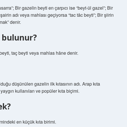
arra”; Bir gazelin beyti en çarpıcı ise “beyt-ül gazel”; Bir
 şairin adı veya mahlası geçiyorsa “tac tâc beyti”; Bir şiirin
mak” denir.
 bulunur?
eyti, taç beyti veya mahlas hâne denir.
uğu düşünülen gazelin ilk kıtasının adı. Arap kıta
 yaygın kullanılan ve popüler kıta biçimi.
ek?
mindeki en küçük kıta birimi.