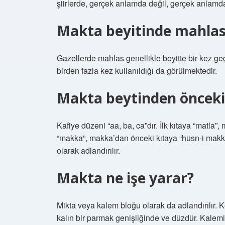
şiirlerde, gerçek anlamda değil, gerçek anlamda 
Makta beyitinde mahlas
Gazellerde mahlas genellikle beyitte bir kez ge
birden fazla kez kullanıldığı da görülmektedir.
Makta beytinden önceki
Kafiye düzeni “aa, ba, ca”dır. İlk kıtaya “matla”,
“makka”, makka’dan önceki kıtaya “hüsn-i makka”
olarak adlandırılır.
Makta ne işe yarar?
Mikta veya kalem bloğu olarak da adlandırılır.
kalın bir parmak genişliğinde ve düzdür. Kalemi