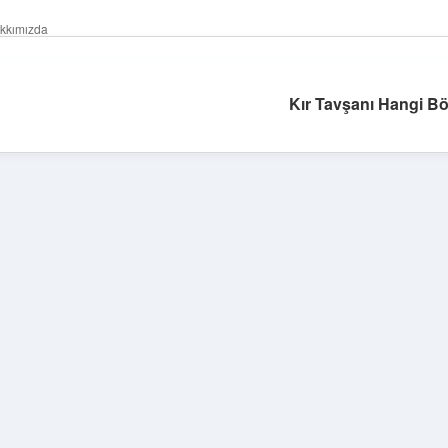
kkımızda
Kır Tavşanı Hangi Böl