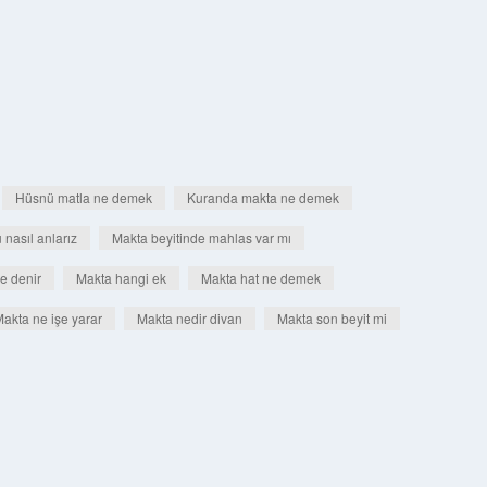
Hüsnü matla ne demek
Kuranda makta ne demek
nasıl anlarız
Makta beyitinde mahlas var mı
e denir
Makta hangi ek
Makta hat ne demek
akta ne işe yarar
Makta nedir divan
Makta son beyit mi