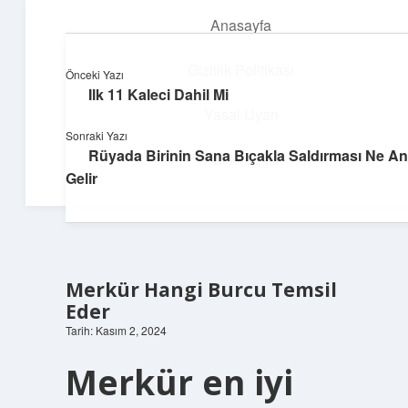
Anasayfa
menüyü
aç
Gizlilik Politikası
Önceki Yazı
Ilk 11 Kaleci Dahil Mi
Topluluk ve İlham
Yasal Uyarı
Sonraki Yazı
Birlikte öğren, birlikte keşfet!
Rüyada Birinin Sana Bıçakla Saldırması Ne A
Hakkımızda
Gelir
Merkür Hangi Burcu Temsil
Eder
Tarih: Kasım 2, 2024
Merkür en iyi