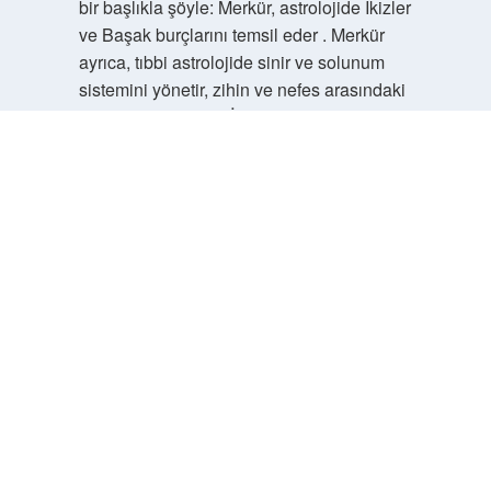
bir başlıkla şöyle: Merkür, astrolojide İkizler
ve Başak burçlarını temsil eder . Merkür
ayrıca, tıbbi astrolojide sinir ve solunum
sistemini yönetir, zihin ve nefes arasındaki
bağlantıyı vurgular. İkizler burcu .
Merkür’ün iletişimi, merak ve sosyal
değişim yoluyla ifade edilir. Başak burcu .
Merkür’ün analitik yetenekleri, ayrım
yapma ve pratik problem çözme yoluyla
ortaya çıkar.
Aralık 15, 2025
Yanıtla
admin
Ghost!