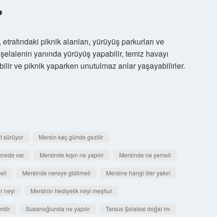
?
etrafındaki piknik alanları, yürüyüş parkurları ve
r şelalenin yanında yürüyüş yapabilir, temiz havayı
bilir ve piknik yaparken unutulmaz anlar yaşayabilirler.
t sürüyor
Mersin kaç günde gezilir
erede var
Mersinde kışın ne yapılır
Mersinde ne yemeli
eli
Mersinde nereye gidilmeli
Mersine hangi iller yakın
r neyi
Mersinin hediyelik neyi meşhur
erdir
Susanoğlunda ne yapılır
Tarsus Şelalesi doğal mı