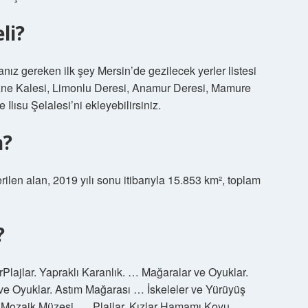
li?
z gereken ilk şey Mersin’de gezilecek yerler listesi
Gözne Kalesi, Limonlu Deresi, Anamur Deresi, Mamure
Ilısu Şelalesi’ni ekleyebilirsiniz.
n?
rilen alan, 2019 yılı sonu itibarıyla 15.853 km², toplam
?
‎Plajlar. Yapraklı Karanlık. … Mağaralar ve Oyuklar.
 Oyuklar. Astım Mağarası … İskeleler ve Yürüyüş
yu Mozaik Müzesi. … Plajlar. Kızlar Hamamı Koyu. …