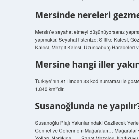
Mersinde nereleri gezme
Mersin’e seyahat etmeyi düşünüyorsanız yapmanı
yapmaktır. Seyahat listenize; Silifke Kalesi, 
Kalesi, Mezgit Kalesi, Uzuncaburç Harabeleri ve 
Mersine hangi iller yakı
Türkiye’nin 81 ilinden 33 kod numarası ile göste
1.840 km²’dir.
Susanoğlunda ne yapılır
Susanoğlu Plajı Yakınlarındaki Gezilecek Yerler
Cennet ve Cehennem Mağaraları… Mağaralar ve
Yolları. Narlıkuyu. … Sanat Müzeleri. Narlıku