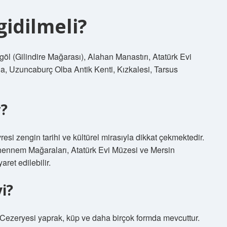
idilmeli?
göl (Gilindire Mağarası), Alahan Manastırı, Atatürk Evi
a, Uzuncaburç Olba Antik Kenti, Kızkalesi, Tarsus
r?
esi zengin tarihi ve kültürel mirasıyla dikkat çekmektedir.
hennem Mağaraları, Atatürk Evi Müzesi ve Mersin
aret edilebilir.
i?
 Cezeryesi yaprak, küp ve daha birçok formda mevcuttur.