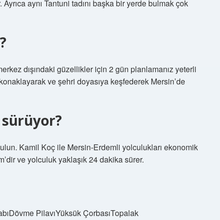
 Ayrıca aynı Tantuni tadını başka bir yerde bulmak çok
?
erkez dışındaki güzellikler için 2 gün planlamanız yeterli
nde konaklayarak ve şehri doyasıya keşfederek Mersin’de
 sürüyor?
bulun. Kamil Koç ile Mersin-Erdemli yolculukları ekonomik
m’dir ve yolculuk yaklaşık 24 dakika sürer.
babıDövme PilavıYüksük ÇorbasıTopalak