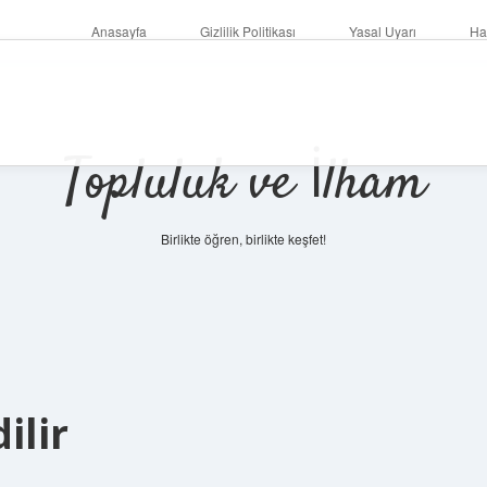
Anasayfa
Gizlilik Politikası
Yasal Uyarı
Ha
Topluluk ve İlham
Birlikte öğren, birlikte keşfet!
ilir