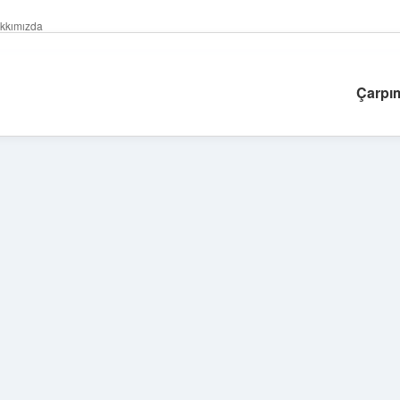
kkımızda
Çarpım