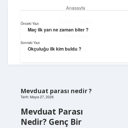
Anasayfa
menüyü
aç
Gizlilik Politikası
Önceki Yazı
Maç ilk yarı ne zaman biter ?
Topluluk ve İlham
Yasal Uyarı
Sonraki Yazı
Birlikte öğren, birlikte keşfet!
Okçuluğu ilk kim buldu ?
Hakkımızda
Mevduat parası nedir ?
Tarih: Mayıs 27, 2026
Mevduat Parası
Nedir? Genç Bir