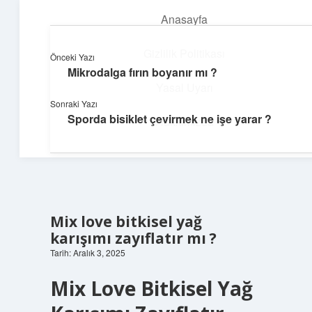
Anasayfa
menüyü
aç
Gizlilik Politikası
Önceki Yazı
Mikrodalga fırın boyanır mı ?
Topluluk ve İlham
Yasal Uyarı
Sonraki Yazı
Birlikte öğren, birlikte keşfet!
Sporda bisiklet çevirmek ne işe yarar ?
Hakkımızda
Mix love bitkisel yağ
karışımı zayıflatır mı ?
Tarih: Aralık 3, 2025
Mix Love Bitkisel Yağ