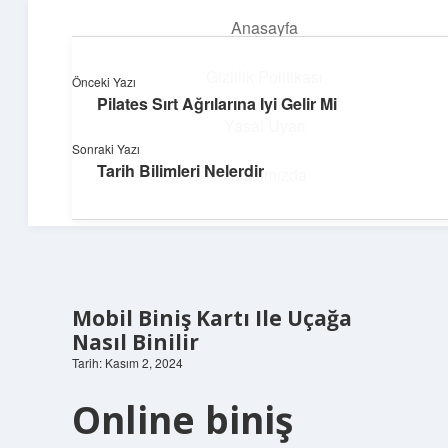
Anasayfa
menüyü
aç
Gizlilik Politikası
Önceki Yazı
Pilates Sırt Ağrılarına Iyi Gelir Mi
Topluluk ve İlham
Yasal Uyarı
Sonraki Yazı
Birlikte öğren, birlikte keşfet!
Tarih Bilimleri Nelerdir
Hakkımızda
Mobil Biniş Kartı Ile Uçağa
Nasıl Binilir
Tarih: Kasım 2, 2024
Online biniş