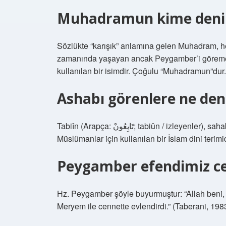
Muhadramun kime deni
Sözlükte “karışık” anlamına gelen Muhadram, 
zamanında yaşayan ancak Peygamber’i göreme
kullanılan bir isimdir. Çoğulu “Muhadramun”dur.
Ashabı görenlere ne den
Tabiîn (Arapça: تَابِعُونْ; tabiûn / izleyenler), sahabeleri görmüş ve onlarla bir şekilde temas kurmuş
Müslümanlar için kullanılan bir İslam dini terimid
Peygamber efendimiz ce
Hz. Peygamber şöyle buyurmuştur: “Allah beni, F
Meryem ile cennette evlendirdi.” (Taberani, 1983