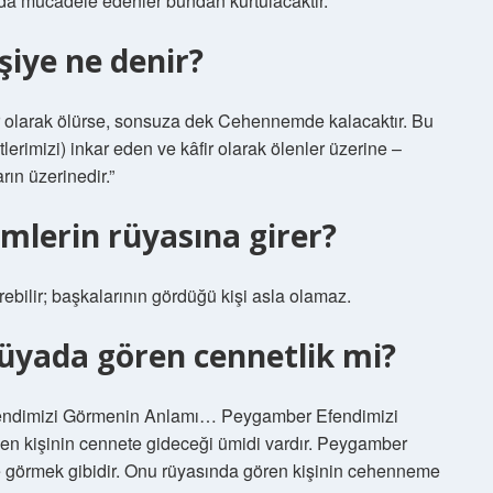
unda mücadele edenler bundan kurtulacaktır.”
şiye ne denir?
âfir olarak ölürse, sonsuza dek Cehennemde kalacaktır. Bu
lerimizi) inkar eden ve kâfir olarak ölenler üzerine –
rın üzerinedir.”
mlerin rüyasına girer?
ilir; başkalarının gördüğü kişi asla olamaz.
üyada gören cennetlik mi?
endimizi Görmenin Anlamı… Peygamber Efendimizi
en kişinin cennete gideceği ümidi vardır. Peygamber
 görmek gibidir. Onu rüyasında gören kişinin cehenneme