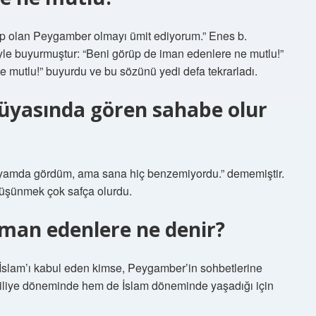
p olan Peygamber olmayı ümit ediyorum.” Enes b.
şöyle buyurmuştur: “Beni görüp de iman edenlere ne mutlu!”
 mutlu!” buyurdu ve bu sözünü yedi defa tekrarladı.
üyasında gören sahabe olur
rüyamda gördüm, ama sana hiç benzemiyordu.” dememiştir.
 düşünmek çok safça olurdu.
an edenlere ne denir?
İslam’ı kabul eden kimse, Peygamber’in sohbetlerine
hiliye döneminde hem de İslam döneminde yaşadığı için