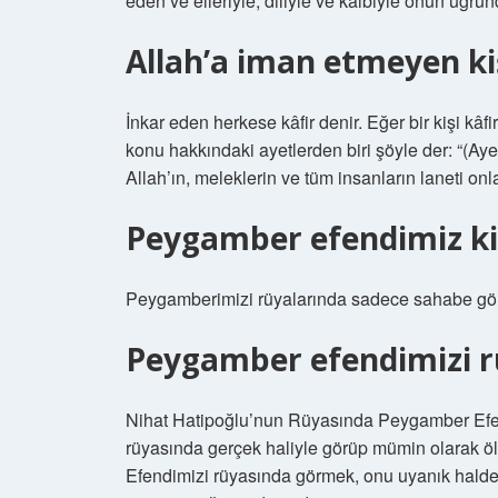
eden ve elleriyle, diliyle ve kalbiyle onun uğr
Allah’a iman etmeyen ki
İnkar eden herkese kâfir denir. Eğer bir kişi k
konu hakkındaki ayetlerden biri şöyle der: “(Ayet
Allah’ın, meleklerin ve tüm insanların laneti onla
Peygamber efendimiz ki
Peygamberimizi rüyalarında sadece sahabe göreb
Peygamber efendimizi r
Nihat Hatipoğlu’nun Rüyasında Peygamber Ef
rüyasında gerçek haliyle görüp mümin olarak öl
Efendimizi rüyasında görmek, onu uyanık halde