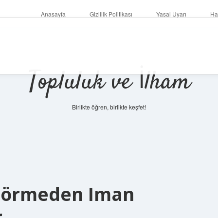
Anasayfa
Gizlilik Politikası
Yasal Uyarı
Ha
Topluluk ve İlham
Birlikte öğren, birlikte keşfet!
Görmeden Iman
r