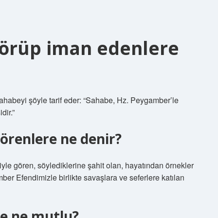
örüp iman edenlere
ahabeyi şöyle tarif eder: “Sahabe, Hz. Peygamber’le
dir.”
örenlere ne denir?
le gören, söylediklerine şahit olan, hayatından örnekler
ber Efendimizle birlikte savaşlara ve seferlere katılan
e ne mutlu?