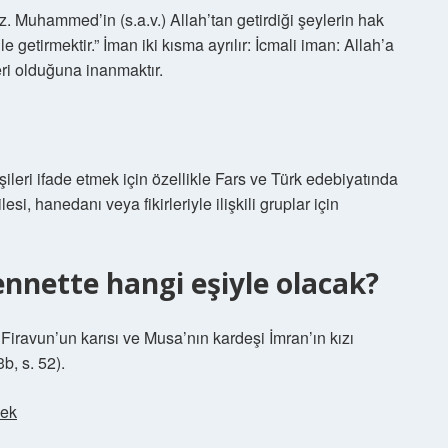
 Muhammed’in (s.a.v.) Allah’tan getirdiği şeylerin hak
e getirmektir.” İman iki kısma ayrılır: İcmali iman: Allah’a
ri olduğuna inanmaktır.
leri ifade etmek için özellikle Fars ve Türk edebiyatında
lesi, hanedanı veya fikirleriyle ilişkili gruplar için
nnette hangi eşiyle olacak?
iravun’un karısı ve Musa’nın kardeşi İmran’ın kızı
b, s. 52).
mek