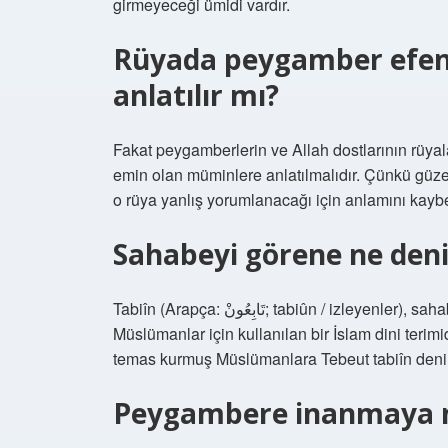
girmeyeceği ümidi vardır.
Rüyada peygamber efen
anlatılır mı?
Fakat peygamberlerin ve Allah dostlarının rüyal
emin olan müminlere anlatılmalıdır. Çünkü güzel
o rüya yanlış yorumlanacağı için anlamını kayb
Sahabeyi görene ne deni
Tabiîn (Arapça: تَابِعُونْ; tabiûn / izleyenler), sahabeleri görmüş ve onlarla bir şekilde temas kurmuş
Müslümanlar için kullanılan bir İslam dini terim
temas kurmuş Müslümanlara Tebeut tabiîn denir
Peygambere inanmaya n