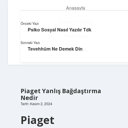
Anasayfa
menüyü
aç
Gizlilik Politikası
Önceki Yazı
Psiko Sosyal Nasıl Yazılır Tdk
Topluluk ve İlham
Yasal Uyarı
Sonraki Yazı
Birlikte öğren, birlikte keşfet!
Tevehhüm Ne Demek Din
Hakkımızda
Piaget Yanlış Bağdaştırma
Nedir
Tarih: Kasım 2, 2024
Piaget