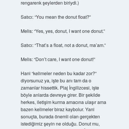
rengarenk şeylerden biriydi.)
Satıcı: “You mean the donut float?”
Melis: “Yes, yes, donut, I want one donut.”
Satıcı: “That’s a float, not a donut, ma’am.”
Melis: “Don’t care, I want one donut!”
Hani “kelimeler neden bu kadar zor?”
diyorsunuz ya, işte bu anı tam da o
zamanlar hissettik. Plaj İngilizcesi, işte
böyle anlarda devreye girer. Bir şekilde
herkes, iletişim kurma amacına ulaşır ama
bazen kelimeler biraz kaybolur. Yani
sonuçta, burada önemli olan gerçekten
istediğimiz şeyin ne olduğu. Donut mu,