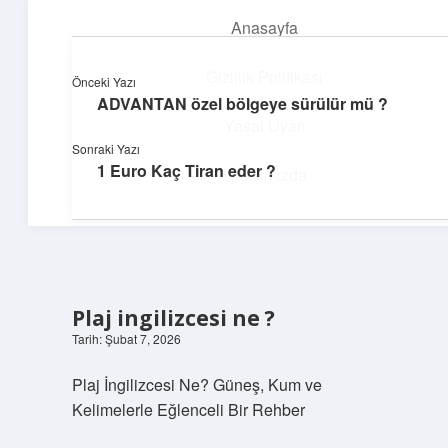
Anasayfa
menüyü
aç
Gizlilik Politikası
Önceki Yazı
ADVANTAN özel bölgeye sürülür mü ?
Topluluk ve İlham
Yasal Uyarı
Sonraki Yazı
Birlikte öğren, birlikte keşfet!
1 Euro Kaç Tiran eder ?
Hakkımızda
Plaj ingilizcesi ne ?
Tarih: Şubat 7, 2026
Plaj İngilizcesi Ne? Güneş, Kum ve
Kelimelerle Eğlenceli Bir Rehber