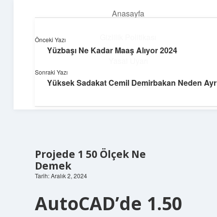
Anasayfa
menüyü
aç
Gizlilik Politikası
Önceki Yazı
Yüzbaşı Ne Kadar Maaş Alıyor 2024
Topluluk ve İlham
Yasal Uyarı
Sonraki Yazı
Birlikte öğren, birlikte keşfet!
Yüksek Sadakat Cemil Demirbakan Neden Ayrı
Hakkımızda
Projede 1 50 Ölçek Ne
Demek
Tarih: Aralık 2, 2024
AutoCAD’de 1.50