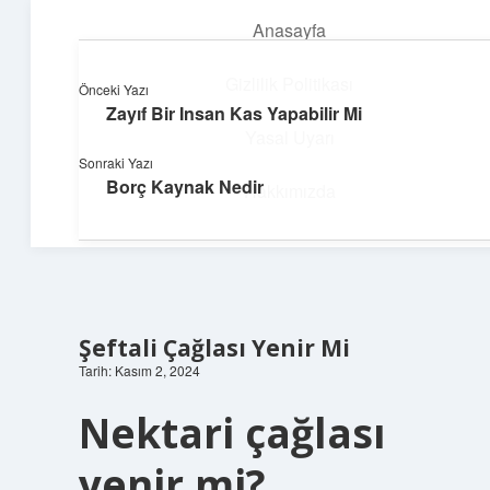
Anasayfa
menüyü
aç
Gizlilik Politikası
Önceki Yazı
Zayıf Bir Insan Kas Yapabilir Mi
Topluluk ve İlham
Yasal Uyarı
Sonraki Yazı
Birlikte öğren, birlikte keşfet!
Borç Kaynak Nedir
Hakkımızda
Şeftali Çağlası Yenir Mi
Tarih: Kasım 2, 2024
Nektari çağlası
yenir mi?