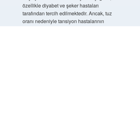
özellikle diyabet ve şeker hastaları
tarafından tercih edilmektedir. Ancak, tuz
oranı nedeniyle tansiyon hastalarının
dikkatli tüketmesi önerilir. gibi duruyor.
Haziran 5, 2025
Yanıtla
admin
Rüzgar Özdemir!
Yorumlarınız yazının
kalitesini
yükseltti.
Haziran 5, 2025
Yanıtla