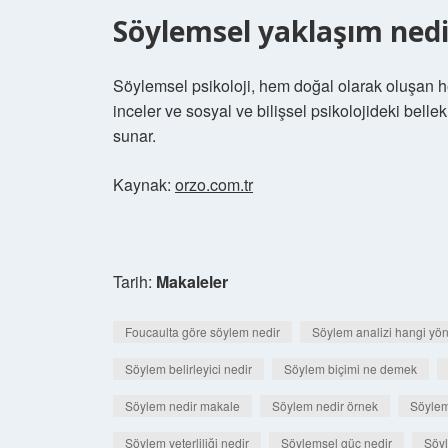
Söylemsel yaklaşım nedi
Söylemsel psikoloji, hem doğal olarak oluşan h
inceler ve sosyal ve bilişsel psikolojideki bellek
sunar.
Kaynak:
orzo.com.tr
Tarih:
Makaleler
Foucaulta göre söylem nedir
Söylem analizi hangi yö
Söylem belirleyici nedir
Söylem biçimi ne demek
Söylem nedir makale
Söylem nedir örnek
Söylem
Söylem yeterliliği nedir
Söylemsel güç nedir
Söyl