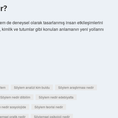
r?
em de deneysel olarak tasarlanmış insan etkileşimlerini
, kimlik ve tutumlar gibi konuları anlamanın yeni yollarını
ntem
Söylem analizi kim buldu
Söylem araştırması nedir
Söylem nedir dilbilim
Söylem nedir edebiyatta
 nedir sosyolojide
Söylem teorisi nedir
emsel pratik nedir
Söylemsel psikoloji nedir