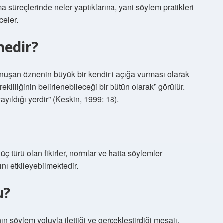
 süreçlerinde neler yaptıklarına, yani söylem pratikleri
celer.
nedir?
onuşan öznenin büyük bir kendini açığa vurması olarak
ekliliğinin belirlenebileceği bir bütün olarak” görülür.
ayıldığı yerdir” (Keskin, 1999: 18).
 türü olan fikirler, normlar ve hatta söylemler
ını etkileyebilmektedir.
u?
n söylem yoluyla ilettiği ve gerçekleştirdiği mesajı,