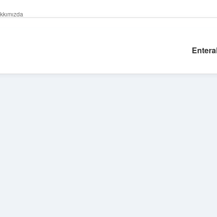
kkımızda
Enteral