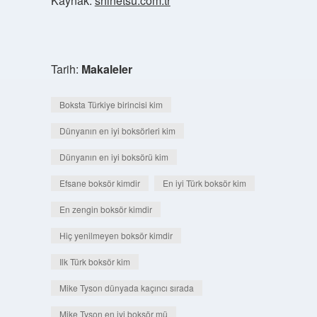
Kaynak:
shinetsu.com.tr
Tarih:
Makaleler
Boksta Türkiye birincisi kim
Dünyanın en iyi boksörleri kim
Dünyanın en iyi boksörü kim
Efsane boksör kimdir
En iyi Türk boksör kim
En zengin boksör kimdir
Hiç yenilmeyen boksör kimdir
Ilk Türk boksör kim
Mike Tyson dünyada kaçıncı sırada
Mike Tyson en iyi boksör mü