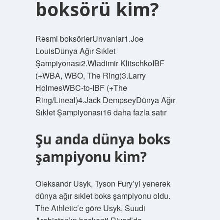
boksörü kim?
Resmi boksörlerUnvanlar1.Joe
LouisDünya Ağır Sıklet
Şampiyonası2.Wladimir KlitschkoIBF
(+WBA, WBO, The Ring)3.Larry
HolmesWBC-to-IBF (+The
Ring/Lineal)4.Jack DempseyDünya Ağır
Sıklet Şampiyonası16 daha fazla satır
Şu anda dünya boks
şampiyonu kim?
Oleksandr Usyk, Tyson Fury’yi yenerek
dünya ağır sıklet boks şampiyonu oldu.
The Athletic’e göre Usyk, Suudi