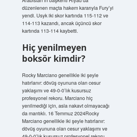
Arabistan’ın başkenti Riyad’da
düzenlenen maçta hakem kararıyla Fury’yi
yendi. Usyk iki skor kartında 115-112 ve
114-113 kazandı, ancak üçüncü skor
kartında 113-114 kaybetti.
Hiç yenilmeyen
boksör kimdir?
Rocky Marciano genellikle iki şeyle
hatırlanır: dövüş oyununa olan cesur
yaklaşımı ve 49-0-0’lık kusursuz
profesyonel rekoru. Marciano hiç
yenilmediği için, asla nakavt olmayacağı
da mantıklı. 16 Temmuz 2024Rocky
Marciano genellikle iki şeyle hatırlanır:
dövüş oyununa olan cesur yaklaşımı ve
49-0-0’lık kusursuz profesyonel rekoru.