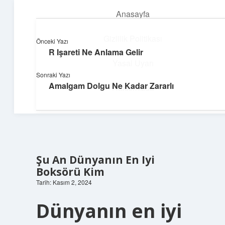
Anasayfa
menüyü
aç
Gizlilik Politikası
Önceki Yazı
R Işareti Ne Anlama Gelir
Topluluk ve İlham
Yasal Uyarı
Sonraki Yazı
Birlikte öğren, birlikte keşfet!
Amalgam Dolgu Ne Kadar Zararlı
Hakkımızda
Şu An Dünyanın En Iyi
Boksörü Kim
Tarih: Kasım 2, 2024
Dünyanın en iyi