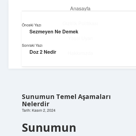
Anasayfa
menüyü
aç
Gizlilik Politikası
Önceki Yazı
Sezmeyen Ne Demek
Topluluk ve İlham
Yasal Uyarı
Sonraki Yazı
Birlikte öğren, birlikte keşfet!
Doz 2 Nedir
Hakkımızda
Sunumun Temel Aşamaları
Nelerdir
Tarih: Kasım 2, 2024
Sunumun