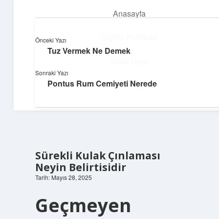
Anasayfa
menüyü
aç
Gizlilik Politikası
Önceki Yazı
Tuz Vermek Ne Demek
Topluluk ve İlham
Yasal Uyarı
Sonraki Yazı
Birlikte öğren, birlikte keşfet!
Pontus Rum Cemiyeti Nerede
Hakkımızda
Sürekli Kulak Çınlaması
Neyin Belirtisidir
Tarih: Mayıs 28, 2025
Geçmeyen