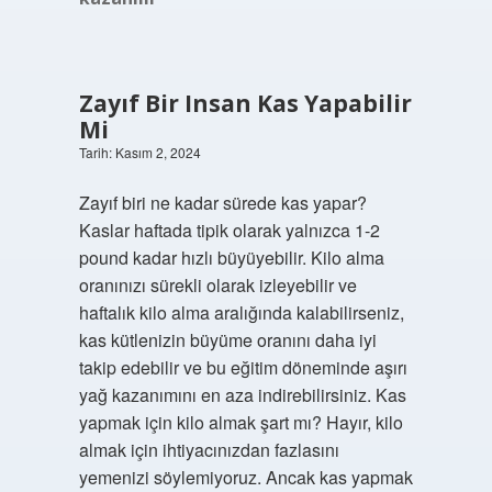
Zayıf Bir Insan Kas Yapabilir
Mi
Tarih: Kasım 2, 2024
Zayıf biri ne kadar sürede kas yapar?
Kaslar haftada tipik olarak yalnızca 1-2
pound kadar hızlı büyüyebilir. Kilo alma
oranınızı sürekli olarak izleyebilir ve
haftalık kilo alma aralığında kalabilirseniz,
kas kütlenizin büyüme oranını daha iyi
takip edebilir ve bu eğitim döneminde aşırı
yağ kazanımını en aza indirebilirsiniz. Kas
yapmak için kilo almak şart mı? Hayır, kilo
almak için ihtiyacınızdan fazlasını
yemenizi söylemiyoruz. Ancak kas yapmak