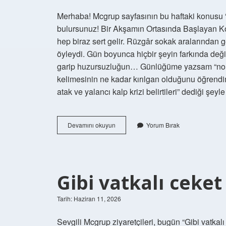
Merhaba! Mcgrup sayfasının bu haftaki konusu “Yal
bulursunuz! Bir Akşamın Ortasında Başlayan Kork
hep biraz sert gelir. Rüzgâr sokak aralarından 
öyleydi. Gün boyunca hiçbir şeyin farkında değ
garip huzursuzluğun… Günlüğüme yazsam “norma
kelimesinin ne kadar kırılgan olduğunu öğrend
atak ve yalancı kalp krizi belirtileri” dediği ş
Yalancı
Devamını okuyun
Yorum Bırak
kalp
krizi
belirtileri
nelerdir
?
Gibi vatkalı ceke
Tarih: Haziran 11, 2026
Sevgili Mcgrup ziyaretçileri, bugün “Gibi vatka