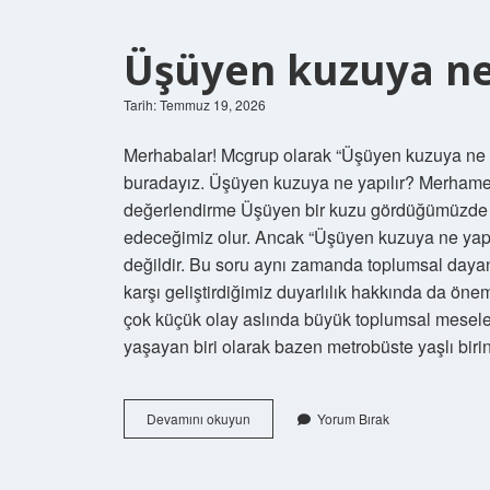
arasındaki
fark
nedir
Üşüyen kuzuya ne 
?
Tarih: Temmuz 19, 2026
Merhabalar! Mcgrup olarak “Üşüyen kuzuya ne ya
buradayız. Üşüyen kuzuya ne yapılır? Merhamet
değerlendirme Üşüyen bir kuzu gördüğümüzde ak
edeceğimiz olur. Ancak “Üşüyen kuzuya ne yapı
değildir. Bu soru aynı zamanda toplumsal daya
karşı geliştirdiğimiz duyarlılık hakkında da ön
çok küçük olay aslında büyük toplumsal meseleler
yaşayan biri olarak bazen metrobüste yaşlı bir
Üşüyen
Devamını okuyun
Yorum Bırak
kuzuya
ne
yapılır