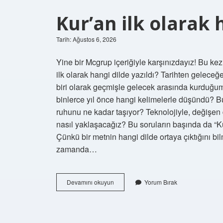
Kur’an ilk olarak h
Tarih: Ağustos 6, 2026
Yine bir Mcgrup içeriğiyle karşınızdayız! Bu kez
ilk olarak hangi dilde yazıldı? Tarihten gele
biri olarak geçmişle gelecek arasında kurduğum b
binlerce yıl önce hangi kelimelerle düşündü? Bug
ruhunu ne kadar taşıyor? Teknolojiyle, değişen 
nasıl yaklaşacağız? Bu soruların başında da “Kur
Çünkü bir metnin hangi dilde ortaya çıktığını bil
zamanda…
Kur’an
Devamını okuyun
Yorum Bırak
ilk
olarak
hangi
dilde