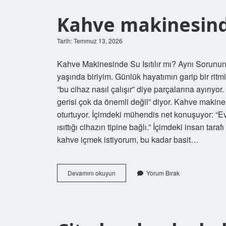
?
Kahve makinesinde 
Tarih: Temmuz 13, 2026
Kahve Makinesinde Su Isıtılır mı? Aynı Sorunu
yaşında biriyim. Günlük hayatımın garip bir ritmi
“bu cihaz nasıl çalışır” diye parçalarına ayırıyo
gerisi çok da önemli değil” diyor. Kahve makinesi
oturtuyor. İçimdeki mühendis net konuşuyor: “Ev
ısıttığı cihazın tipine bağlı.” İçimdeki insan ta
kahve içmek istiyorum, bu kadar basit…
Kahve
Devamını okuyun
Yorum Bırak
makinesinde
su
isitilir
mi
?