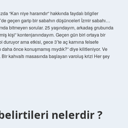
da “Kan niye haramdır” hakkında faydalı bilgiler
ir’de geçen garip bir sabahın düşünceleri İzmir sabahı…
afamda bitmeyen sorular. 25 yaşındayım, arkadaş grubunda
ş kişi” kontenjanındayım. Geçen gün biri ortaya bir
i duruyor ama etkisi, gece 3’te aç karnına felsefe
 daha önce konuşmamış mıydık?” diye kilitleniyor. Ve
 Bir kahvaltı masasında başlayan varoluş krizi Her şey
belirtileri nelerdir ?