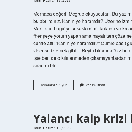
Tarih: Haziran 13, 2026
Merhaba değerli Mcgrup okuyucuları. Bu yazımız
bulabilirsiniz. Kan niye haramdır? Üzerine İzm
Martıların bağırışı, sokakta simit kokusu ve k
“her şeye yorum yapan ama hayatı tam çözememi
cümle attı: “Kan niye haramdır?” Cümle basit gib
videosu izlemek gibi… Beyin bir anda “biz bunu
işte ben de o kilitlenmeden çıkamayanlardanım.
sıradan bir…
Kan
Devamını okuyun
Yorum Bırak
niye
haramdır
?
Yalancı kalp krizi 
Tarih: Haziran 13, 2026