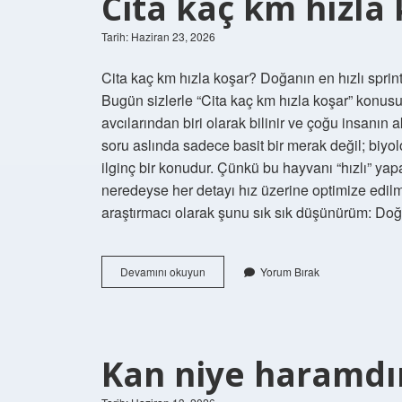
Cita kaç km hızla 
Tarih: Haziran 23, 2026
Cita kaç km hızla koşar? Doğanın en hızlı sprin
Bugün sizlerle “Cita kaç km hızla koşar” konusun
avcılarından biri olarak bilinir ve çoğu insanın 
soru aslında sadece basit bir merak değil; biyolo
ilginç bir konudur. Çünkü bu hayvanı “hızlı” y
neredeyse her detayı hız üzerine optimize edilmi
araştırmacı olarak şunu sık sık düşünürüm: Doğ
Cita
Devamını okuyun
Yorum Bırak
kaç
km
hızla
koşar
?
Kan niye haramdır