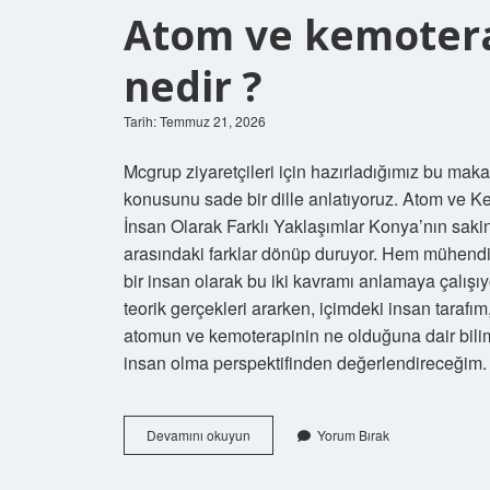
yazıldı
Atom ve kemotera
?
nedir ?
Tarih: Temmuz 21, 2026
Mcgrup ziyaretçileri için hazırladığımız bu mak
konusunu sade bir dille anlatıyoruz. Atom ve K
İnsan Olarak Farklı Yaklaşımlar Konya’nın sak
arasındaki farklar dönüp duruyor. Hem mühendisl
bir insan olarak bu iki kavramı anlamaya çalış
teorik gerçekleri ararken, içimdeki insan tarafım
atomun ve kemoterapinin ne olduğuna dair bilim
insan olma perspektifinden değerlendireceğim
Atom
Devamını okuyun
Yorum Bırak
ve
kemoterapi