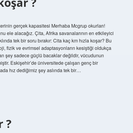
koşar ?
terinin gerçek kapasitesi Merhaba Mcgrup okurları!
u ele alacağız. Çita, Afrika savanalarının en etkileyici
aklında tek bir soru bırakır: Cita kaç km hızla koşar? Bu
ji, fizik ve evrimsel adaptasyonların kesiştiği oldukça
apan şey sadece güçlü bacaklar değildir, vücudunun
ştir. Eskişehir’de üniversitede çalışan genç bir
ada hız dediğimiz şey aslında tek bir…
 ?