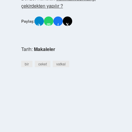
çekirdekten yapılır ?
Paylaş:
✈
💬
f
𝕏
Tarih:
Makaleler
bir
ceket
vatkal