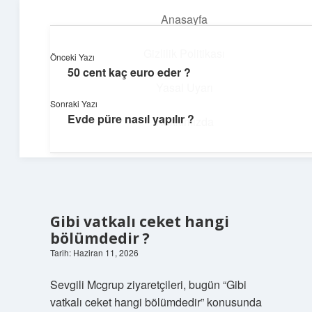
Anasayfa
menüyü
aç
Gizlilik Politikası
Önceki Yazı
50 cent kaç euro eder ?
Topluluk ve İlham
Yasal Uyarı
Sonraki Yazı
Birlikte öğren, birlikte keşfet!
Evde püre nasıl yapılır ?
Hakkımızda
Gibi vatkalı ceket hangi
bölümdedir ?
Tarih: Haziran 11, 2026
Sevgili Mcgrup ziyaretçileri, bugün “Gibi
vatkalı ceket hangi bölümdedir” konusunda