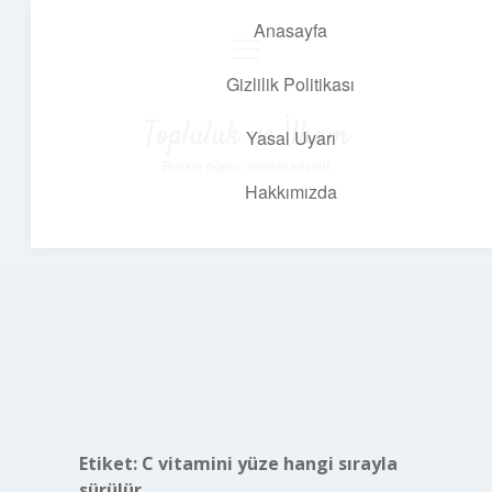
Anasayfa
menüyü
aç
Gizlilik Politikası
Topluluk ve İlham
Yasal Uyarı
Birlikte öğren, birlikte keşfet!
Hakkımızda
Etiket:
C vitamini yüze hangi sırayla
sürülür