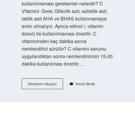
kullanılmaması gerekenler nelerdir? C
Vitamini -Sere; Glikolik asit, salisilik asit,
laktik asit AHA ve BHAS kullanmamaya
emin olmalıyız. Ayrıca retinol ( -vitamin
türevi) ile kullanılmaması önerilir. C
vitamininden kaç dakika sonra
nemlendirici sürülür? C vitamini serumu
uygulandıktan sonra nemlendiricinin 15-20
dakika kullanılması önerilir.…
C
Devamını okuyun
Yorum Bırak
Vitamini
Serumu
Yuze
Ne
Zaman
https://buyukforum.com.tr/
Surulur