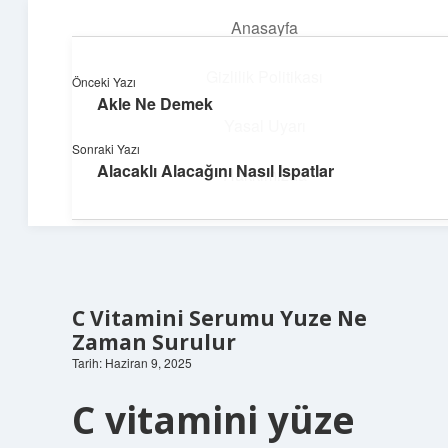
Anasayfa
menüyü
aç
Gizlilik Politikası
Önceki Yazı
Akle Ne Demek
Topluluk ve İlham
Yasal Uyarı
Sonraki Yazı
Birlikte öğren, birlikte keşfet!
Alacaklı Alacağını Nasıl Ispatlar
Hakkımızda
C Vitamini Serumu Yuze Ne
Zaman Surulur
Tarih: Haziran 9, 2025
C vitamini yüze