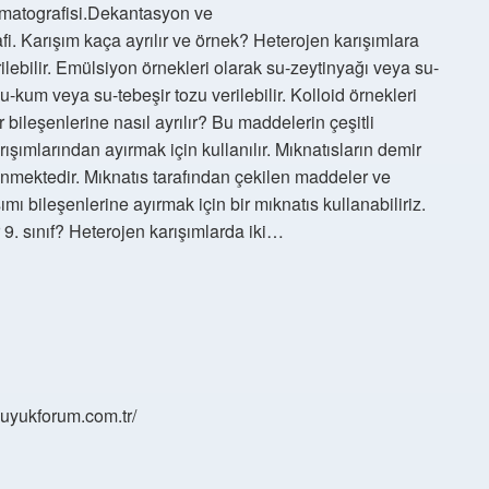
omatografisi.Dekantasyon ve
fi. Karışım kaça ayrılır ve örnek? Heterojen karışımlara
ilebilir. Emülsiyon örnekleri olarak su-zeytinyağı veya su-
su-kum veya su-tebeşir tozu verilebilir. Kolloid örnekleri
r bileşenlerine nasıl ayrılır? Bu maddelerin çeşitli
rışımlarından ayırmak için kullanılır. Mıknatısların demir
linmektedir. Mıknatıs tarafından çekilen maddeler ve
ı bileşenlerine ayırmak için bir mıknatıs kullanabiliriz.
 9. sınıf? Heterojen karışımlarda iki…
/buyukforum.com.tr/