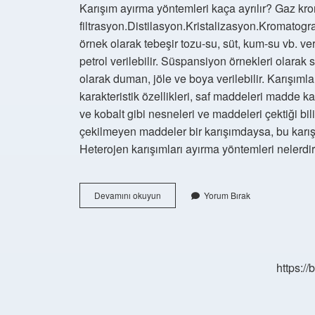
Karışım ayırma yöntemleri kaça ayrılır? Gaz kr
filtrasyon.Distilasyon.Kristalizasyon.Kromatogra
örnek olarak tebeşir tozu-su, süt, kum-su vb. ver
petrol verilebilir. Süspansiyon örnekleri olarak 
olarak duman, jöle ve boya verilebilir. Karışımla
karakteristik özellikleri, saf maddeleri madde ka
ve kobalt gibi nesneleri ve maddeleri çektiği bi
çekilmeyen maddeler bir karışımdaysa, bu karışım
Heterojen karışımları ayırma yöntemleri nelerdir
Karışımların
Devamını okuyun
Yorum Bırak
Ayrılması
Kaça
Ayrılır
https:/