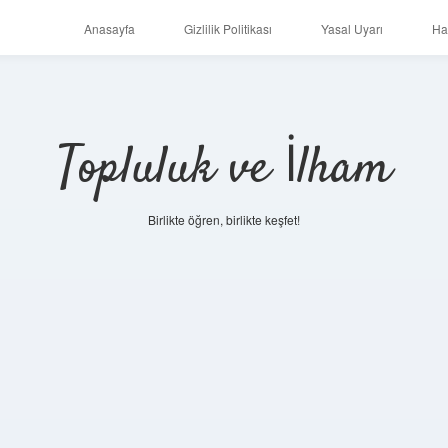
Anasayfa
Gizlilik Politikası
Yasal Uyarı
Ha
Topluluk ve İlham
Birlikte öğren, birlikte keşfet!