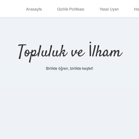
Anasayfa
Gizlilik Politikası
Yasal Uyarı
Ha
Topluluk ve İlham
Birlikte öğren, birlikte keşfet!