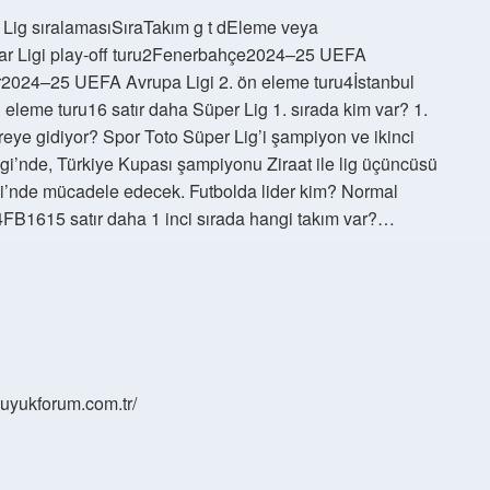
 Lig sıralamasıSıraTakım g t dEleme veya
 Ligi play-off turu2Fenerbahçe2024–25 UEFA
r2024–25 UEFA Avrupa Ligi 2. ön eleme turu4İstanbul
leme turu16 satır daha Süper Lig 1. sırada kim var? 1.
e gidiyor? Spor Toto Süper Lig’i şampiyon ve ikinci
i’nde, Türkiye Kupası şampiyonu Ziraat ile lig üçüncüsü
gi’nde mücadele edecek. Futbolda lider kim? Normal
615 satır daha 1 inci sırada hangi takım var?…
/buyukforum.com.tr/