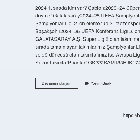
2024 1. sırada kim var? Şablon:2023–24 Süper
düşme1Galatasaray2024–25 UEFA Şampiyonlar
Şampiyonlar Ligi 2. ön eleme turu3Trabzonspo
Başakşehir2024–25 UEFA Konferans Ligi 2. ön e
GALATASARAY A.Ş. Süper Lig 2 olan takım nerey
sırada tamamlayan takımlarımız Şampiyonlar Lig
ve dördüncüsü olan takımlarımız ise Avrupa Li
SezonTakımlarPuanlar1GS222SAM183BJK174FB1
Süper
Devamını okuyun
Yorum Bırak
Ligde
2
Sırada
Kim
Var
https:/