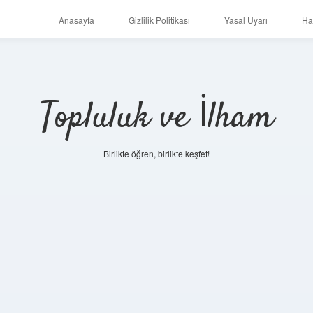
Anasayfa
Gizlilik Politikası
Yasal Uyarı
Ha
Topluluk ve İlham
Birlikte öğren, birlikte keşfet!