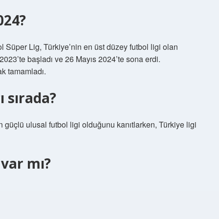
024?
Süper Lig, Türkiye’nin en üst düzey futbol ligi olan
2023’te başladı ve 26 Mayıs 2024’te sona erdi.
ak tamamladı.
ı sırada?
en güçlü ulusal futbol ligi olduğunu kanıtlarken, Türkiye ligi
 var mı?