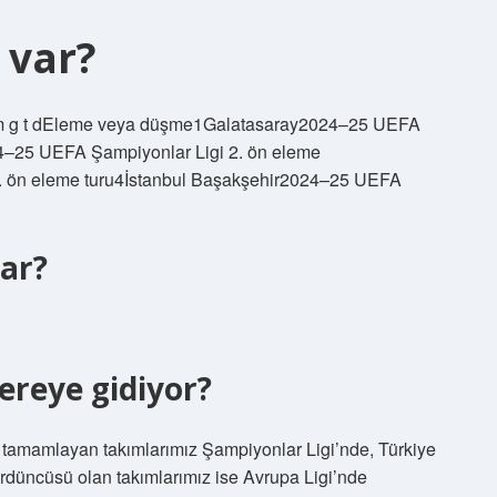
 var?
ım g t dEleme veya düşme1Galatasaray2024–25 UEFA
4–25 UEFA Şampiyonlar Ligi 2. ön eleme
. ön eleme turu4İstanbul Başakşehir2024–25 UEFA
var?
ereye gidiyor?
a tamamlayan takımlarımız Şampiyonlar Ligi’nde, Türkiye
rdüncüsü olan takımlarımız ise Avrupa Ligi’nde