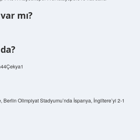
 var mı?
ada?
an44Çekya1
Berlin Olimpiyat Stadyumu’nda İspanya, İngiltere’yi 2-1