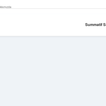
kkımızda
Summatif S