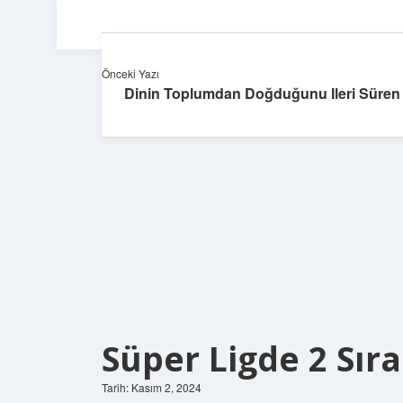
Önceki Yazı
Dinin Toplumdan Doğduğunu Ileri Süren
Süper Ligde 2 Sır
Tarih: Kasım 2, 2024