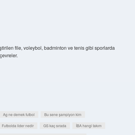
irilen file, voleybol, badminton ve tenis gibi sporlarda
çevreler.
Ag ne demek futbol
Bu sene şampiyon kim
Futbolda lider nedir
GS kaç sırada
İBA hangi takım