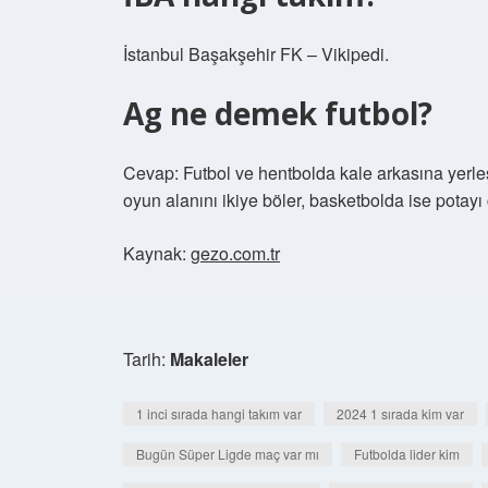
İstanbul Başakşehir FK – Vikipedi.
Ag ne demek futbol?
Cevap: Futbol ve hentbolda kale arkasına yerleşt
oyun alanını ikiye böler, basketbolda ise potayı 
Kaynak:
gezo.com.tr
Tarih:
Makaleler
1 inci sırada hangi takım var
2024 1 sırada kim var
Bugün Süper Ligde maç var mı
Futbolda lider kim