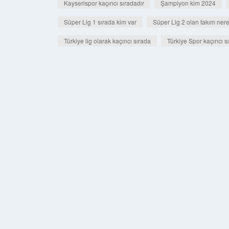
Kayserispor kaçıncı sıradadır
Şampiyon kim 2024
Süper Lig 1 sırada kim var
Süper Lig 2 olan takım nere
Türkiye lig olarak kaçıncı sırada
Türkiye Spor kaçıncı s