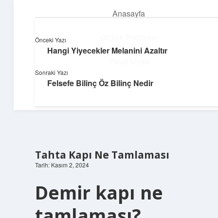
Anasayfa
menüyü
aç
Gizlilik Politikası
Önceki Yazı
Hangi Yiyecekler Melanini Azaltır
Topluluk ve İlham
Yasal Uyarı
Sonraki Yazı
Birlikte öğren, birlikte keşfet!
Felsefe Bilinç Öz Bilinç Nedir
Hakkımızda
Tahta Kapı Ne Tamlaması
Tarih: Kasım 2, 2024
Demir kapı ne
tamlaması?