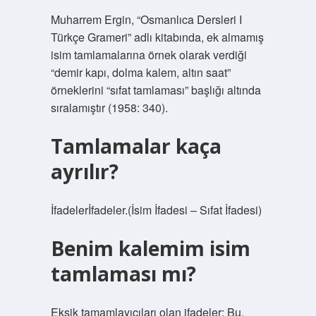
Muharrem Ergin, “Osmanlıca Dersleri I
Türkçe Grameri” adlı kitabında, ek almamış
isim tamlamalarına örnek olarak verdiği
“demir kapı, dolma kalem, altın saat”
örneklerini “sıfat tamlaması” başlığı altında
sıralamıştır (1958: 340).
Tamlamalar kaça
ayrılır?
İfadelerİfadeler.(İsim İfadesi – Sıfat İfadesi)
Benim kalemim isim
tamlaması mı?
Eksik tamamlayıcıları olan ifadeler; Bu,