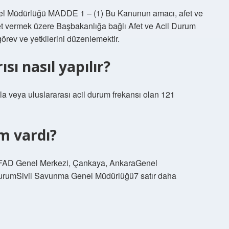
l Müdürlüğü MADDE 1 – (1) Bu Kanunun amacı, afet ve
met vermek üzere Başbakanlığa bağlı Afet ve Acil Durum
görev ve yetkilerini düzenlemektir.
sı nasıl yapılır?
ıyla veya uluslararası acil durum frekansı olan 121
m vardı?
AFAD Genel Merkezi, Çankaya, AnkaraGenel
KurumSivil Savunma Genel Müdürlüğü7 satır daha