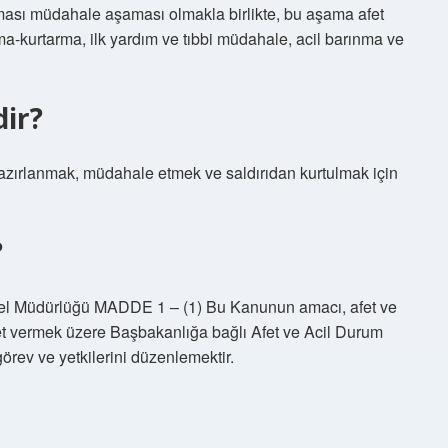
ması müdahale aşaması olmakla birlikte, bu aşama afet
-kurtarma, ilk yardım ve tıbbi müdahale, acil barınma ve
ir?
hazırlanmak, müdahale etmek ve saldırıdan kurtulmak için
?
l Müdürlüğü MADDE 1 – (1) Bu Kanunun amacı, afet ve
met vermek üzere Başbakanlığa bağlı Afet ve Acil Durum
görev ve yetkilerini düzenlemektir.