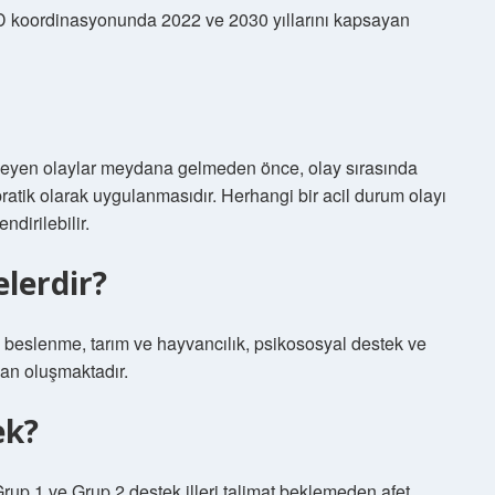
D koordinasyonunda 2022 ve 2030 yıllarını kapsayan
meyen olaylar meydana gelmeden önce, olay sırasında
 pratik olarak uygulanmasıdır. Herhangi bir acil durum olayı
dirilebilir.
lerdir?
t, beslenme, tarım ve hayvancılık, psikososyal destek ve
an oluşmaktadır.
ek?
Grup 1 ve Grup 2 destek illeri talimat beklemeden afet