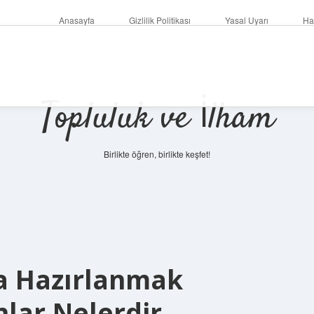
Anasayfa
Gizlilik Politikası
Yasal Uyarı
Ha
Topluluk ve İlham
Birlikte öğren, birlikte keşfet!
 Hazırlanmak
lar Nelerdir