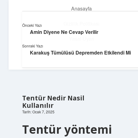
Anasayfa
menüyü
aç
Gizlilik Politikası
Önceki Yazı
Amin Diyene Ne Cevap Verilir
Topluluk ve İlham
Yasal Uyarı
Sonraki Yazı
Birlikte öğren, birlikte keşfet!
Karakuş Tümülüsü Depremden Etkilendi Mi
Hakkımızda
Tentür Nedir Nasil
Kullanılır
Tarih: Ocak 7, 2025
Tentür yöntemi