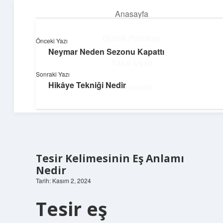
Anasayfa
menüyü
aç
Gizlilik Politikası
Önceki Yazı
Neymar Neden Sezonu Kapattı
Topluluk ve İlham
Yasal Uyarı
Sonraki Yazı
Birlikte öğren, birlikte keşfet!
Hikâye Tekniği Nedir
Hakkımızda
Tesir Kelimesinin Eş Anlamı
Nedir
Tarih: Kasım 2, 2024
Tesir eş