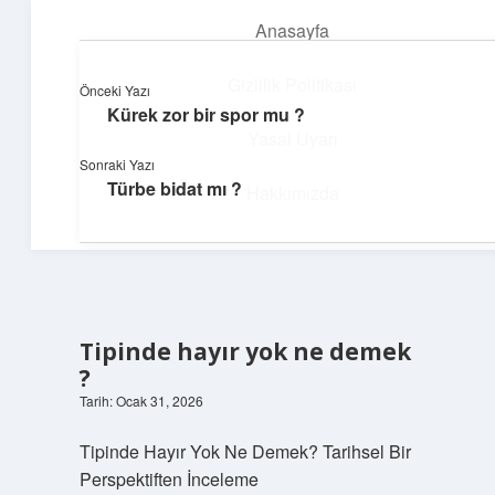
Anasayfa
menüyü
aç
Gizlilik Politikası
Önceki Yazı
Kürek zor bir spor mu ?
Topluluk ve İlham
Yasal Uyarı
Sonraki Yazı
Birlikte öğren, birlikte keşfet!
Türbe bidat mı ?
Hakkımızda
Tipinde hayır yok ne demek
?
Tarih: Ocak 31, 2026
Tipinde Hayır Yok Ne Demek? Tarihsel Bir
Perspektiften İnceleme