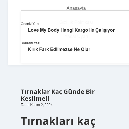
Anasayfa
menüyü
aç
Gizlilik Politikası
Önceki Yazı
Love My Body Hangi Kargo Ile Çalışıyor
Topluluk ve İlham
Yasal Uyarı
Sonraki Yazı
Birlikte öğren, birlikte keşfet!
Kırık Fark Edilmezse Ne Olur
Hakkımızda
Tırnaklar Kaç Günde Bir
Kesilmeli
Tarih: Kasım 2, 2024
Tırnakları kaç