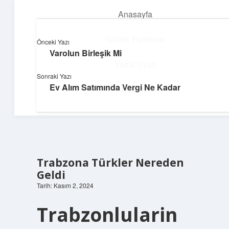
Anasayfa
menüyü
aç
Gizlilik Politikası
Önceki Yazı
Varolun Birleşik Mi
Topluluk ve İlham
Yasal Uyarı
Sonraki Yazı
Birlikte öğren, birlikte keşfet!
Ev Alım Satımında Vergi Ne Kadar
Hakkımızda
Trabzona Türkler Nereden
Geldi
Tarih: Kasım 2, 2024
Trabzonlularin