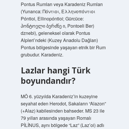
Pontus Rumları veya Karadeniz Rumları
(Yunanca: Πόντιοι, Ελληνοπόντιοι
Póntioi, Ellinopóntioi; Gürcüce:
პონტოელი ბერძნე ი, Pontoeli Ber)
dznebi), geleneksel olarak Pontus
Alpleri’ndeki (Kuzey Anadolu Dağları)
Pontus bölgesinde yaşayan etnik bir Rum
grubudur. Karadeniz.
Lazlar hangi Türk
boyundandır?
MÖ 6. yüzyılda Karadeniz’in kuzeyine
seyahat eden Herodot, Sakaların “Alazon”
(+Alaz) kabilesinden bahseder. MS 23 ile
79 yılları arasında yaşayan Romalı
PİLİNUS, aynı bölgede “Laz” (Laz’oi) adlı