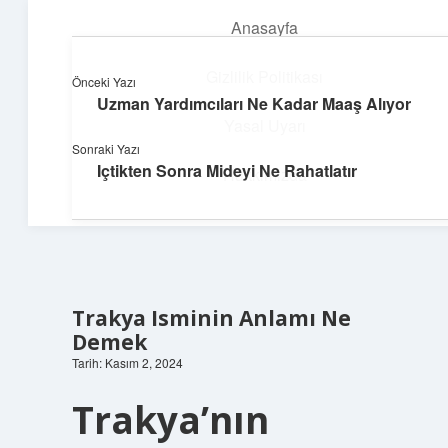
Anasayfa
menüyü
aç
Gizlilik Politikası
Önceki Yazı
Uzman Yardımcıları Ne Kadar Maaş Alıyor
Topluluk ve İlham
Yasal Uyarı
Sonraki Yazı
Birlikte öğren, birlikte keşfet!
Içtikten Sonra Mideyi Ne Rahatlatır
Hakkımızda
Trakya Isminin Anlamı Ne
Demek
Tarih: Kasım 2, 2024
Trakya’nın