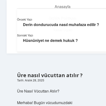
Anasayfa
menüyü
aç
Gizlilik Politikası
Önceki Yazı
Derin dondurucuda nasıl muhafaza edilir ?
Topluluk ve İlham
Yasal Uyarı
Sonraki Yazı
Birlikte öğren, birlikte keşfet!
Hüsnüniyet ne demek hukuk ?
Hakkımızda
Üre nasıl vücuttan atılır ?
Tarih: Aralık 28, 2025
Üre Nasıl Vücuttan Atılır?
Merhaba! Bugün vücudumuzdaki