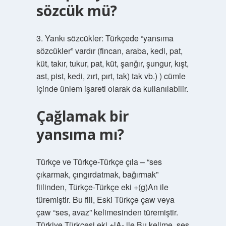
sözcük mü?
3. Yankı sözcükler: Türkçede “yansıma
sözcükler” vardır (fincan, araba, kedi, pat,
küt, takır, tukur, pat, küt, şanğır, şungur, kışt,
ast, pist, kedi, zırt, pırt, tak) tak vb.) ) cümle
içinde ünlem işareti olarak da kullanılabilir.
Çağlamak bir
yansıma mı?
Türkçe ve Türkçe-Türkçe çıla – “ses
çıkarmak, çıngırdatmak, bağırmak”
fiilinden, Türkçe-Türkçe eki +(g)An ile
türemiştir. Bu fiil, Eski Türkçe çaw veya
çaw “ses, avaz” kelimesinden türemiştir.
Türkiye Türkçesi eki +lA- ile Bu kelime, ses