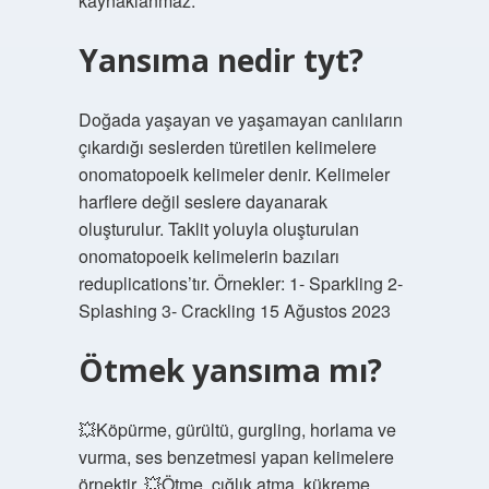
kaynaklanmaz.
Yansıma nedir tyt?
Doğada yaşayan ve yaşamayan canlıların
çıkardığı seslerden türetilen kelimelere
onomatopoeik kelimeler denir. Kelimeler
harflere değil seslere dayanarak
oluşturulur. Taklit yoluyla oluşturulan
onomatopoeik kelimelerin bazıları
reduplications’tır. Örnekler: 1- Sparkling 2-
Splashing 3- Crackling 15 Ağustos 2023
Ötmek yansıma mı?
💥Köpürme, gürültü, gurgling, horlama ve
vurma, ses benzetmesi yapan kelimelere
örnektir. 💥Ötme, çığlık atma, kükreme,