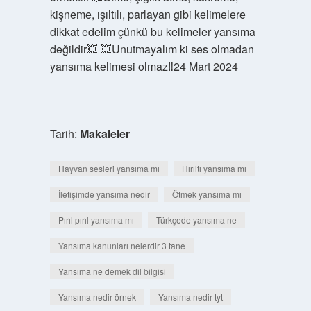
kişneme, ışıltılı, parlayan gibi kelimelere
dikkat edelim çünkü bu kelimeler yansıma
değildir💥 💥Unutmayalım ki ses olmadan
yansıma kelimesi olmaz‼️24 Mart 2024
Tarih:
Makaleler
Hayvan sesleri yansıma mı
Hırıltı yansıma mı
İletişimde yansıma nedir
Ötmek yansıma mı
Pırıl pırıl yansıma mı
Türkçede yansıma ne
Yansıma kanunları nelerdir 3 tane
Yansıma ne demek dil bilgisi
Yansıma nedir örnek
Yansıma nedir tyt