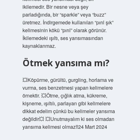
ikilemedir. Bir nesne veya şey
parladığında, bir “sparkle” veya “buzz”
üretmez. İndirgemede kullanılan “pırıl şık”
kelimesinin kökü “pırıl” olarak görünür.
İkilemedeki ışıltı, ses yansımasından
kaynaklanmaz.
Ötmek yansıma mı?
💥Köpürme, gürültü, gurgling, horlama ve
vurma, ses benzetmesi yapan kelimelere
örnektir. 💥Ötme, çığlık atma, kükreme,
kişneme, ışıltılı, parlayan gibi kelimelere
dikkat edelim çünkü bu kelimeler yansıma
değildir💥 💥Unutmayalım ki ses olmadan
yansıma kelimesi olmaz‼️24 Mart 2024