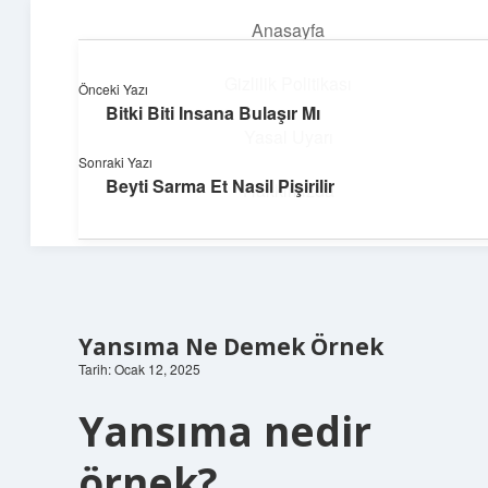
Anasayfa
menüyü
aç
Gizlilik Politikası
Önceki Yazı
Bitki Biti Insana Bulaşır Mı
Topluluk ve İlham
Yasal Uyarı
Sonraki Yazı
Birlikte öğren, birlikte keşfet!
Beyti Sarma Et Nasil Pişirilir
Hakkımızda
Yansıma Ne Demek Örnek
Tarih: Ocak 12, 2025
Yansıma nedir
örnek?