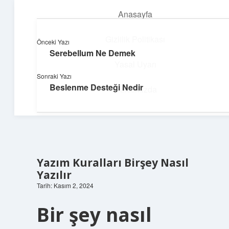
Anasayfa
menüyü
aç
Gizlilik Politikası
Önceki Yazı
Serebellum Ne Demek
Topluluk ve İlham
Yasal Uyarı
Sonraki Yazı
Birlikte öğren, birlikte keşfet!
Beslenme Desteği Nedir
Hakkımızda
Yazım Kuralları Birşey Nasıl
Yazılır
Tarih: Kasım 2, 2024
Bir şey nasıl