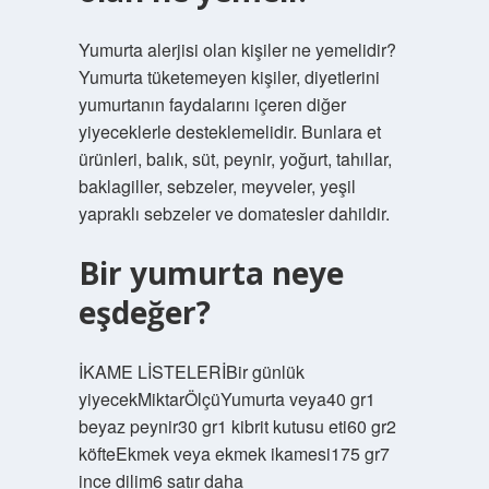
Yumurta alerjisi olan kişiler ne yemelidir?
Yumurta tüketemeyen kişiler, diyetlerini
yumurtanın faydalarını içeren diğer
yiyeceklerle desteklemelidir. Bunlara et
ürünleri, balık, süt, peynir, yoğurt, tahıllar,
baklagiller, sebzeler, meyveler, yeşil
yapraklı sebzeler ve domatesler dahildir.
Bir yumurta neye
eşdeğer?
İKAME LİSTELERİBir günlük
yiyecekMiktarÖlçüYumurta veya40 gr1
beyaz peynir30 gr1 kibrit kutusu eti60 gr2
köfteEkmek veya ekmek ikamesi175 gr7
ince dilim6 satır daha