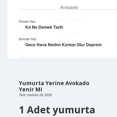
Anasayfa
menüyü
aç
Gizlilik Politikası
Önceki Yazı
Kıt Ne Demek Tarih
Topluluk ve İlham
Yasal Uyarı
Sonraki Yazı
Birlikte öğren, birlikte keşfet!
Gece Hava Neden Kırmızı Olur Deprem
Hakkımızda
Yumurta Yerine Avokado
Yenir Mi
Tarih: Haziran 29, 2025
1 Adet yumurta