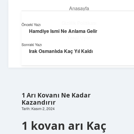
Anasayfa
menüyü
aç
Gizlilik Politikası
Önceki Yazı
Hamdiye Ismi Ne Anlama Gelir
Topluluk ve İlham
Yasal Uyarı
Sonraki Yazı
Birlikte öğren, birlikte keşfet!
Irak Osmanlıda Kaç Yıl Kaldı
Hakkımızda
1 Arı Kovanı Ne Kadar
Kazandırır
Tarih: Kasım 2, 2024
1 kovan arı Kaç