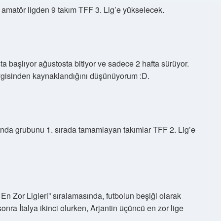
matör ligden 9 takım TFF 3. Lig’e yükselecek.
ta başlıyor ağustosta bitiyor ve sadece 2 hafta sürüyor.
vgisinden kaynaklandığını düşünüyorum :D.
unda grubunu 1. sırada tamamlayan takımlar TFF 2. Lig’e
n Zor Ligleri” sıralamasında, futbolun beşiği olarak
 sonra İtalya ikinci olurken, Arjantin üçüncü en zor lige