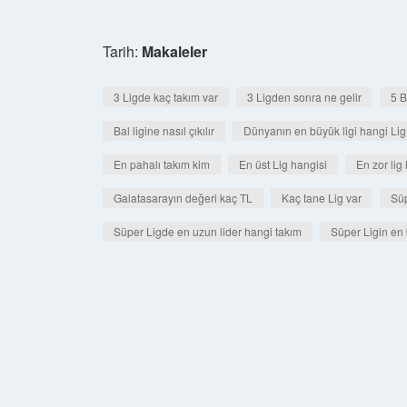
Tarih:
Makaleler
3 Ligde kaç takım var
3 Ligden sonra ne gelir
5 B
Bal ligine nasıl çıkılır
Dünyanın en büyük ligi hangi Lig
En pahalı takım kim
En üst Lig hangisi
En zor lig
Galatasarayın değeri kaç TL
Kaç tane Lig var
Süp
Süper Ligde en uzun lider hangi takım
Süper Ligin en 