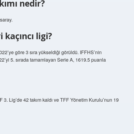
kımı nedir?
saray.
 kaçıncı ligi?
2022’ye göre 3 sıra yükseldiği görüldü. IFFHS’nin
 2022’yi 5. sırada tamamlayan Serie A, 1619.5 puanla
F 3. Lig’de 42 takım kaldı ve TFF Yönetim Kurulu’nun 19