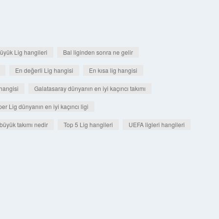
üyük Lig hangileri
Bal liginden sonra ne gelir
En değerli Lig hangisi
En kısa lig hangisi
 hangisi
Galatasaray dünyanın en iyi kaçıncı takımı
er Lig dünyanın en iyi kaçıncı ligi
büyük takımı nedir
Top 5 Lig hangileri
UEFA ligleri hangileri