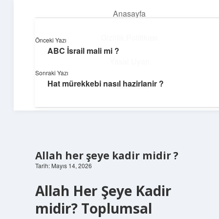
Anasayfa
menüyü
aç
Gizlilik Politikası
Önceki Yazı
ABC İsrail mali mi ?
Topluluk ve İlham
Yasal Uyarı
Sonraki Yazı
Birlikte öğren, birlikte keşfet!
Hat mürekkebi nasıl hazirlanir ?
Hakkımızda
Allah her şeye kadir midir ?
Tarih: Mayıs 14, 2026
Allah Her Şeye Kadir
midir? Toplumsal