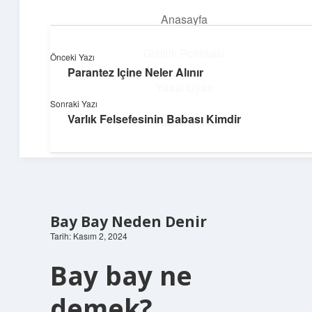
Anasayfa
menüyü
aç
Gizlilik Politikası
Önceki Yazı
Parantez Içine Neler Alınır
Topluluk ve İlham
Yasal Uyarı
Sonraki Yazı
Birlikte öğren, birlikte keşfet!
Varlık Felsefesinin Babası Kimdir
Hakkımızda
Bay Bay Neden Denir
Tarih: Kasım 2, 2024
Bay bay ne
demek?